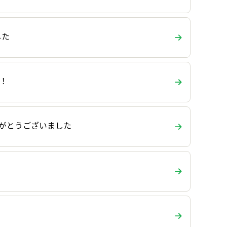
した
！
りがとうございました