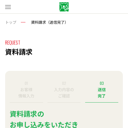
トップ
資料請求（送信完了）
REQUEST
資料請求
01
02
03
お客様
入力内容の
送信
情報入力
ご確認
完了
資料請求の
お申し込みをいただき